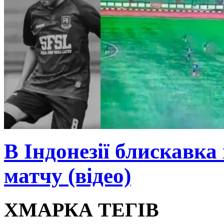
В Індонезії блискавка
матчу (відео)
ХМАРКА ТЕГІВ