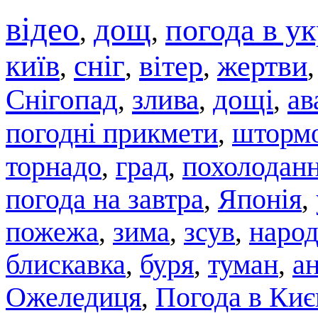
відео
дощ
погода в ук
,
,
київ
сніг
вітер
жертви
,
,
,
Снігопад
злива
дощі
ав
,
,
,
погодні прикмети
штормо
,
торнадо
град
похолодан
,
,
погода на завтра
,
Японія
,
пожежа
,
зима
,
зсув
,
народ
блискавка
,
буря
,
туман
,
а
Ожеледиця
,
Погода в Киє